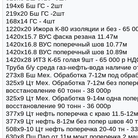
194х6 Бш ГС - 2шт
219х20 Бш ГС -2шт
168х14 ГС - 4шт
1220х20 Ижора К-80 изоляции и без - 65 
1420х15.7 ВУС фаска резана 11.47м
1420х16.8 ВУС поперечный шов 10.77м
1420х16.8 ВУС поперечный шов 10.89м
1420х28 ИТЗ К-65 голая 9шт - 65 000 р НД
Труба б/у среда газ-нефть-вода наличие от
273х8 Бш Мех. Обработка 7-12м под обрабо
325х9 Цт Мех. Обработка 7-12м без попер
восстановление 60 тонн - 38 000р
325х9 Цт Мех. Обработка 9-14м одна попе
восстановление 90 тонн - 36 000р
377х9 Цт нефть поперечка с краю 11.5-12м
377х9 Цт нефть 8-12м без попер швов 40 
508х9-10 Цт нефть поперечка 20-40 тн - 3
630х8 Пш Пар от 11м монт поперечка 2 ма