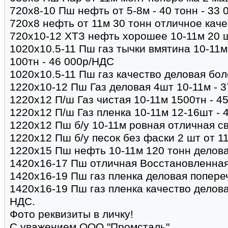
720х8-10 Пш нефть от 5-8м - 40 тонн - 33 0
720х8 нефть от 11м 30 тонн отличное каче
720х10-12 ХТЗ нефть хорошее 10-11м 20 ш
1020х10.5-11 Пш газ тычки вмятина 10-11
100тн - 46 000р/НДС
1020х10.5-11 Пш газ качество деловая бол
1220х10-12 Пш Газ деловая 4шт 10-11м - 3
1220х12 П/ш Газ чистая 10-11м 1500тн - 4
1220х12 П/ш Газ пленка 10-11м 12-16шт -
1220х12 Пш б/у 10-11м ровная отличная св
1220х12 Пш б/у песок без фаски 2 шт от 11
1220х15 Пш нефть 10-11м 120 тонн деловая
1420х16-17 Пш отличная Восстановленная 
1420х16-19 Пш газ пленка деловая попереч
1420х16-19 Пш газ пленка качество делова
НДС.
Фото реквизиты в личку!
С уважением ООО "Промсталь"